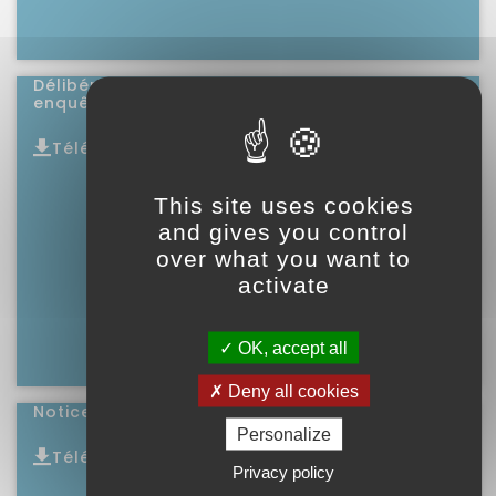
Délibération approuvant le zonage avant
enquête publique Saint Ybars
Télécharger
Lire l'article
This site uses cookies
and gives you control
over what you want to
activate
OK, accept all
Deny all cookies
Notice de zonage Saint Ybars
Personalize
Télécharger
Privacy policy