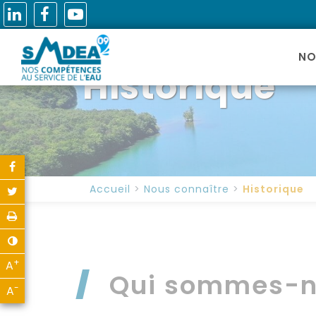
NO
Historique
Partager sur Facebook
Accueil
Nous connaître
Historique
Partager sur Twitter
Imprimer
Contraste
+
A
Agrandir le texte
Qui sommes-n
-
A
Réduire le texte