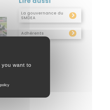
Lire aussi
Lire l'article
La gouvernance du
SMDEA
Lire l'article
Adhérents
t you want to
policy