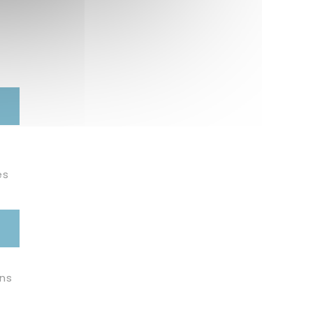
es
ens