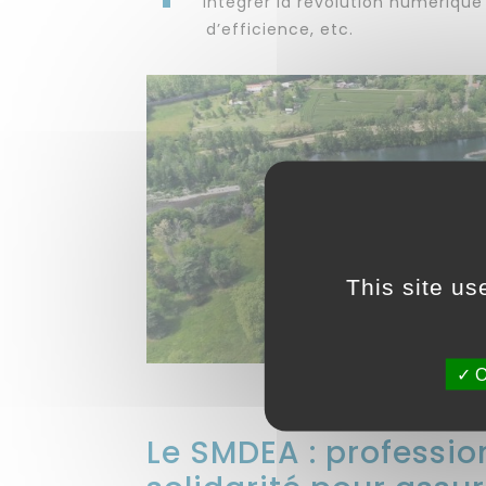
intégrer la révolution numérique
d’efficience, etc.
This site us
O
Le SMDEA : professio