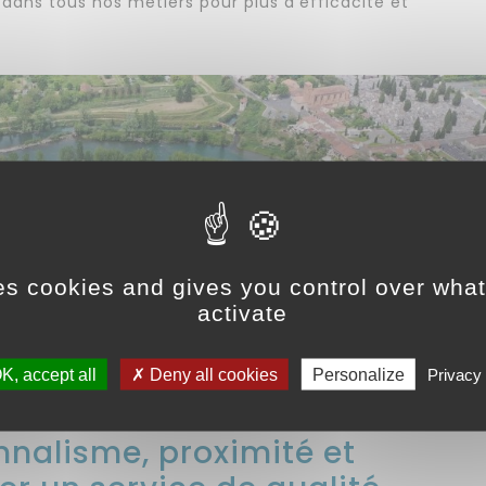
 dans tous nos métiers pour plus d’efficacité et
es cookies and gives you control over wha
activate
K, accept all
Deny all cookies
Personalize
Privacy 
nnalisme, proximité et