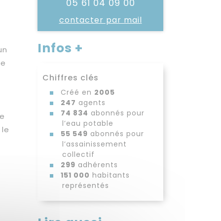
05 61 04 09 00
contacter par mail
Infos +
un
de
Chiffres clés
Créé en
2005
247
agents
74 834
abonnés pour
de
l’eau potable
 le
55 549
abonnés pour
l’assainissement
collectif
299
adhérents
151 000
habitants
représentés