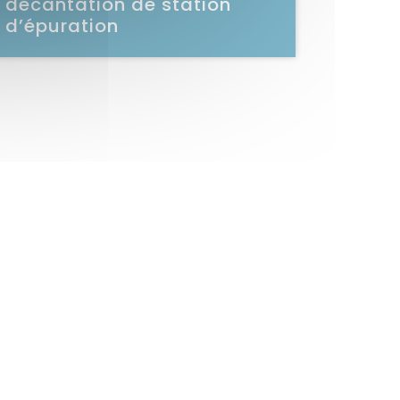
décantation de station
d’épuration
Voir la vidéo