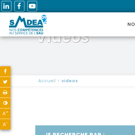
NO
Videos
Partager sur Facebook
Accueil
videos
Partager sur Twitter
Imprimer
Contraste
+
A
Agrandir le texte
-
A
Réduire le texte
JE RECHERCHE PAR :