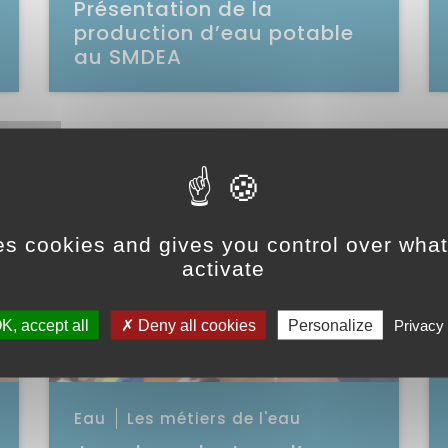
Présentation de la
production d’eau potable
au SMDEA
Voir la vidéo
Voir la vidéo
Vo
es cookies and gives you control over wha
activate
K, accept all
Deny all cookies
Personalize
Privacy 
Catégorie : "
Eau
Les métiers de l'eau