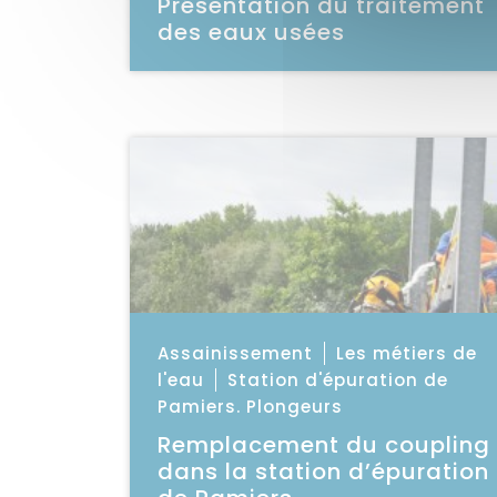
Présentation du traitement
des eaux usées
Voir la vidéo
Voir la vidéo
Catégorie : "
Assainissement
Les métiers de
l'eau
Station d'épuration de
Pamiers. Plongeurs
Remplacement du coupling
dans la station d’épuration