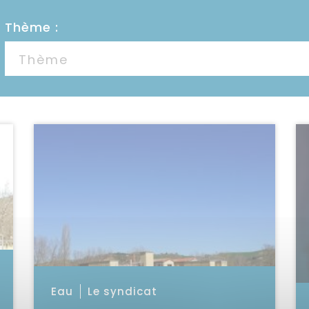
Thème :
Voir la vidéo
Vo
Catégorie : "
Eau
Le syndicat