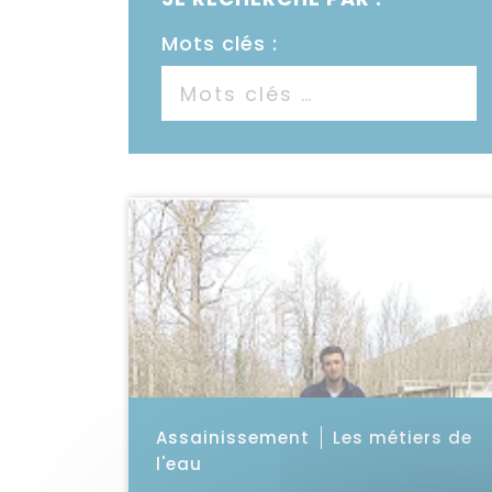
Mots clés :
Voir la vidéo
Catégorie : "
Assainissement
Les métiers de
l'eau