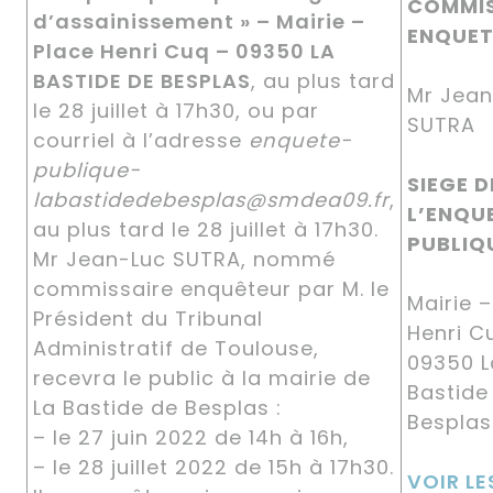
COMMIS
d’assainissement » – Mairie –
ENQUET
Place Henri Cuq – 09350 LA
BASTIDE DE BESPLAS
, au plus tard
Mr Jean
le 28 juillet à 17h30, ou par
SUTRA
courriel à l’adresse
enquete-
publique-
SIEGE D
labastidedebesplas@smdea09.fr
,
L’ENQU
au plus tard le 28 juillet à 17h30.
PUBLIQ
Mr Jean-Luc SUTRA, nommé
commissaire enquêteur par M. le
Mairie –
Président du Tribunal
Henri C
Administratif de Toulouse,
09350 L
recevra le public à la mairie de
Bastide
La Bastide de Besplas :
Bespl
– le 27 juin 2022 de 14h à 16h,
– le 28 juillet 2022 de 15h à 17h30.
VOIR LE