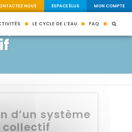
ONTACTEZ NOUS
ESPACE ÉLUS
MON COMPTE
 système
TIVITÉS
LE CYCLE DE L’EAU
FAQ
MOTEU
if
on d’un système
collectif