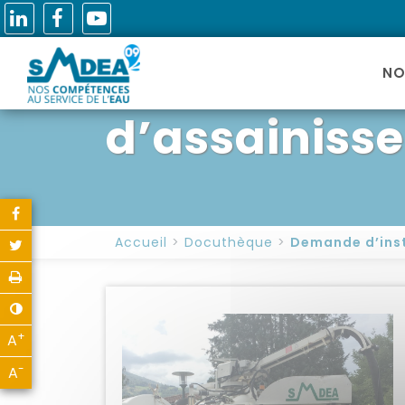
Demande d’i
NO
d’assainisse
Partager sur Facebook
Accueil
Docuthèque
Demande d’inst
Partager sur Twitter
Imprimer
Contraste
+
A
Agrandir le texte
-
A
Réduire le texte