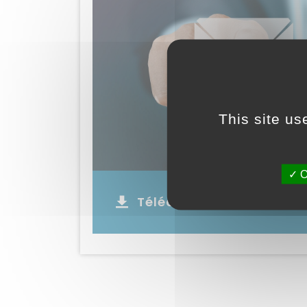
This site us
O
Télécharger