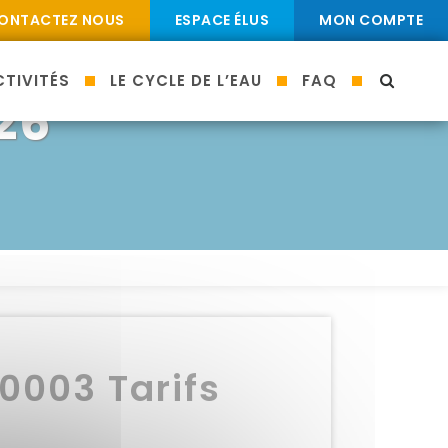
ONTACTEZ NOUS
ESPACE ÉLUS
MON COMPTE
TIVITÉS
LE CYCLE DE L’EAU
FAQ
MOTEU
26
003 Tarifs