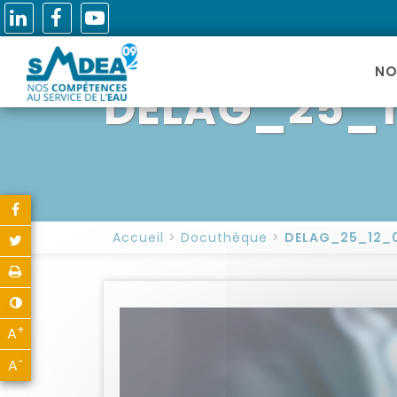
NO
DELAG_25_12
Partager sur Facebook
Accueil
Docuthèque
DELAG_25_12_0
Partager sur Twitter
Imprimer
Contraste
+
A
Agrandir le texte
-
A
Réduire le texte