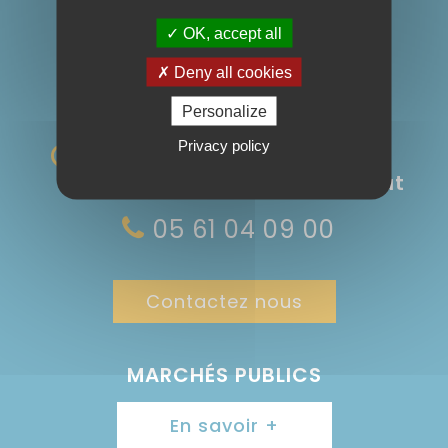
OK, accept all
Suivez nous :
Deny all cookies
Personalize
Privacy policy
Rue du Bicentenaire
09 000 Saint-Paul-de-Jarrat
05 61 04 09 00
Contactez nous
MARCHÉS PUBLICS
En savoir +