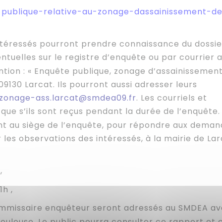
-publique-relative-au-zonage-dassainissement-d
ntéressés pourront prendre connaissance du dossie
ntuelles sur le registre d’enquête ou par courrier 
ion : « Enquête publique, zonage d’assainissemen
 09130 Larcat. Ils pourront aussi adresser leurs
zonage-ass.larcat@smdea09.fr
. Les courriels et
que s’ils sont reçus pendant la durée de l’enquête.
t au siège de l’enquête, pour répondre aux deman
 les observations des intéressés, à la mairie de La
,
1h ,
commissaire enquêteur seront adressés au SMDEA a
Toulouse.
Le public pourra consulter ce rapport et 