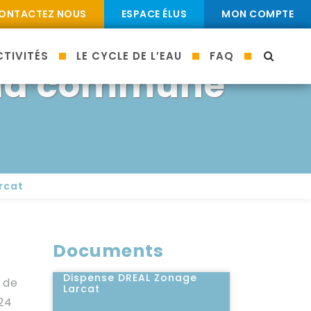
ONTACTEZ NOUS
ESPACE ÉLUS
MON COMPTE
tive au
TIVITÉS
LE CYCLE DE L’EAU
FAQ
MOTEU
 la commune
rcat
Documents
Dispense DREAL Zonage
 de
Larcat
024