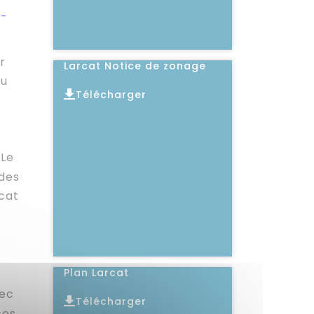
e-
r
Larcat Notice de zonage
au
Télécharger
t
Lire l'article
Le
des
rcat
Plan Larcat
vec
Télécharger
ces