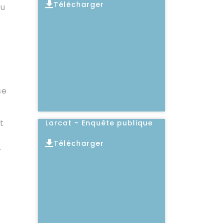
Télécharger
du
Lire l'article
se
t
Larcat – Enquête publique
.
Télécharger
r
Lire l'article