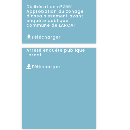
Délibération n°2661
Approbation du zonage
d’assainissement avant
enquête publique
commune de LARCAT
Télécharger
Lire l'article
Arrêté enquête publique
Larcat
Télécharger
Lire l'article