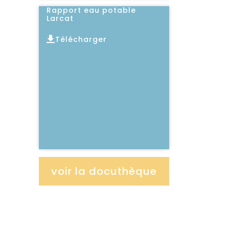
Rapport eau potable
Larcat
Télécharger
Lire l'article
voir la docuthèque