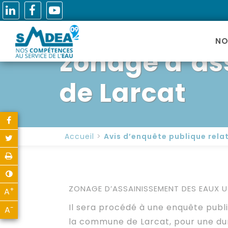
Avis d’enquê
NO
zonage d’as
de Larcat
Partager sur Facebook
Accueil
Avis d’enquête publique rel
Partager sur Twitter
Imprimer
Contraste
ZONAGE D’ASSAINISSEMENT DES EAUX U
+
A
Agrandir le texte
Il sera procédé à une enquête publ
-
A
Réduire le texte
la commune de Larcat, pour une duré