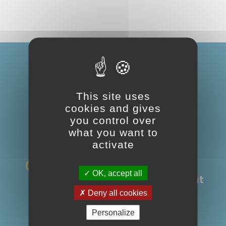
This site uses
Suivez nous :
cookies and gives
you control over
what you want to
activate
Rue du Bicentenaire
OK, accept all
09 000 Saint-Paul-de-Jarrat
Deny all cookies
05 61 04 09 00
Personalize