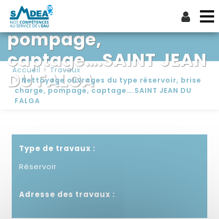
brise charge,
pompage,
captage….SAINT JEAN
Accueil
Travaux
DU FALGA
Nettoyage ouvrages du type réservoir, brise
charge, pompage, captage….SAINT JEAN DU
FALGA
Type de travaux :
Réservoir
Adresse des travaux :