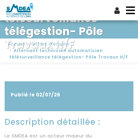
automaticien
télésurveillance
télégestion- Pôle
Travaux H/F
Accueil
Offres d'emploi
Alternant technicien automaticien
télésurveillance télégestion- Pôle Travaux H/F
Publié le 02/07/26
Description détaillée :
Le SMDEA est un acteur majeur du