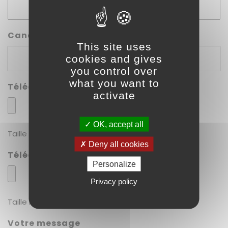
Candidature sur quel poste :
(Nécessaire)
This site uses
cookies and gives
you control over
what you want to
Téléchargez votre CV
(Nécessaire)
activate
OK, accept all
Taille max. des fichiers : 15 MB.
Deny all cookies
Télécharger votre lettre de motivation
Personalize
Privacy policy
Taille max. des fichiers : 15 MB.
Votre message